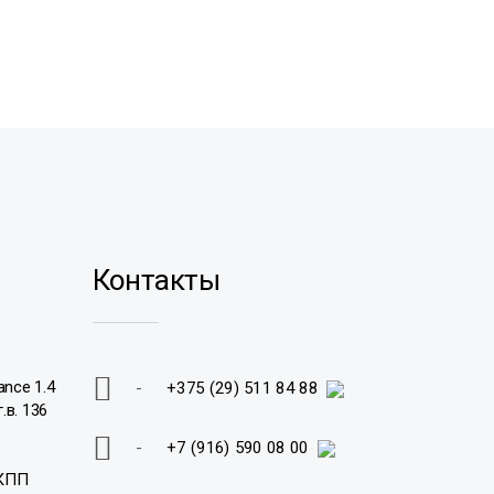
Контакты
ance 1.4
-
+375 (29) 511 84 88
.в. 136
-
+7 (916) 590 08 00
МКПП